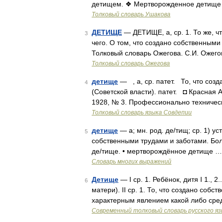
детищем. ❖ Мертворожденное детище 
Толковый словарь Ушакова
ДЕТИЩЕ
— ДЕТИЩЕ, а, ср. 1. То же, чт
3
чего. О том, что создано собственными 
Толковый словарь Ожегова. С.И. Ожего
Толковый словарь Ожегова
детище
— , а, ср. патет. То, что соз
4
(Советской власти). патет. ◘ Красная 
1928, № 3. Профессионально техничес
Толковый словарь языка Совдепии
детище
— а; мн. род. де/тищ; ср. 1) ус
5
собственными трудами и заботами. Бо
де/тище. • мертворождённое детище …
Словарь многих выражений
Детище
— I ср. 1. Ребёнок, дитя I 1.,
6
матери). II ср. 1. То, что создано соб
характерным явлением какой либо сре
Современный толковый словарь русского я