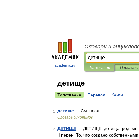
Словари и энциклоп
academic.ru
Толкования
Переводы
детище
Толкование
Перевод
Книги
детище
— См. плод …
1
Словарь синонимов
ДЕТИЩЕ
— ДЕТИЩЕ, детища, род. мн. де
2
|| перен. То, что создано собственны