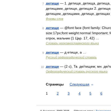
детище
— 1. детище, детища, детища,
7
детищами, детище, детищах 2. детище,
детищем, детищами, детище, детищах 
Формы слов
детище
— @font face {font family: ChurchA
8
size:17px;font weight:normal !important; 
отрок, мальчик (1 Цар. 17, 42) …
Словарь церковнославянского языка
детище
— д етище, а …
9
Русский орфографический словарь
детище
— (2 с), Тв. де/тищем; мн. де/
10
Орфографический словарь русского языка
Страницы
Следующая
→
1
2
3
4
5
6