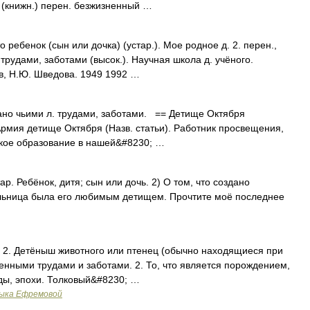
(книжн.) перен. безжизненный …
о ребенок (сын или дочка) (устар.). Мое родное д. 2. перен.,
трудами, заботами (высок.). Научная школа д. учёного.
в, Н.Ю. Шведова. 1949 1992 …
дано чьими л. трудами, заботами. == Детище Октября
Армия детище Октября (Назв. статьи). Работник просвещения,
кое образование в нашей&#8230; …
тар. Ребёнок, дитя; сын или дочь. 2) О том, что создано
льница была его любимым детищем. Прочтите моё последнее
 2.. 2. Детёныш животного или птенец (обычно находящиеся при
ственными трудами и заботами. 2. То, что является порождением,
ды, эпохи. Толковый&#8230; …
зыка Ефремовой