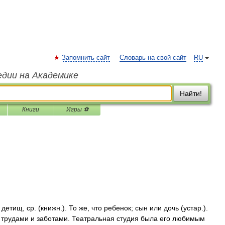
Запомнить сайт
Словарь на свой сайт
RU
едии на Академике
Найти!
Книги
Игры ⚽
тищ, ср. (книжн.). То же, что ребенок; сын или дочь (устар.).
ми трудами и заботами. Театральная студия была его любимым