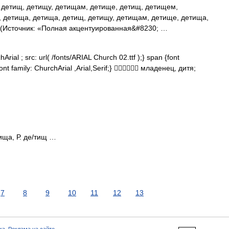
 детищ, детищу, детищам, детище, детищ, детищем,
 детища, детища, детищ, детищу, детищам, детище, детища,
(Источник: «Полная акцентуированная&#8230; …
rial ; src: url( /fonts/ARIAL Church 02.ttf );} span {font
font family: ChurchArial ,Arial,Serif;}  младенец, дитя;
тища, Р. де/тищ …
7
8
9
10
11
12
13